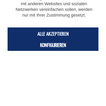
mit anderen Websites und sozialen
Netzwerken vereinfachen sollen, werden
nur mit Ihrer Zustimmung gesetzt.
LF3600-GEA-8-G1/4
LF3600, Gerader Einschraubanschluss, 8mm - G1/4", chemisch vernickelt
ALLE AKZEPTIEREN
Artikelnummer: 36010813
KONFIGURIEREN
7,67 € *
Merken