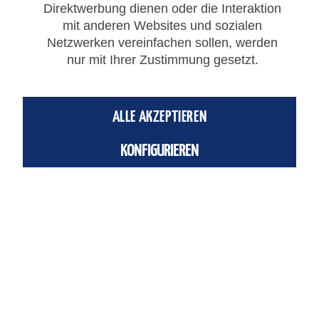
Direktwerbung dienen oder die Interaktion
mit anderen Websites und sozialen
Netzwerken vereinfachen sollen, werden
Als wachsendes Unternehmen ist es für uns wichtig, eine gesunde
nur mit Ihrer Zustimmung gesetzt.
Mischung von erfahrenen als auch jungen Mitarbeitern zu
beschäftigen. Nur mit einem fachkundigen, hochmotivierten...
mehr
erfahren »
ALLE AKZEPTIEREN
KONFIGURIEREN
Service Hotline
Shop Service
Informationen
Newsletter