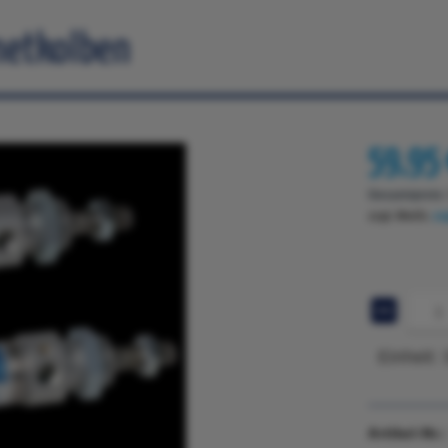
netkolben
59,95 
Gesamtpreis
zzgl. MwSt.
zz
Einheit:
Artikel-Nr.: