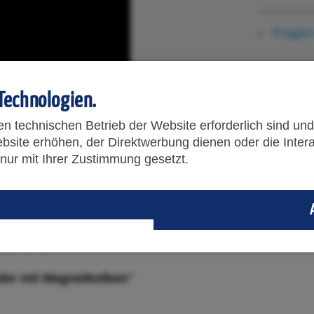
Fragen
Technologien.
en technischen Betrieb der Website erforderlich sind un
bsite erhöhen, der Direktwerbung dienen oder die Inter
nur mit Ihrer Zustimmung gesetzt.
r mit Magnetkolben"
berührungslose Stellungsabtastung mit einstellbarer E
linder mit
gendämpfung,
ltwirkend
nder mit Magnetkolben"