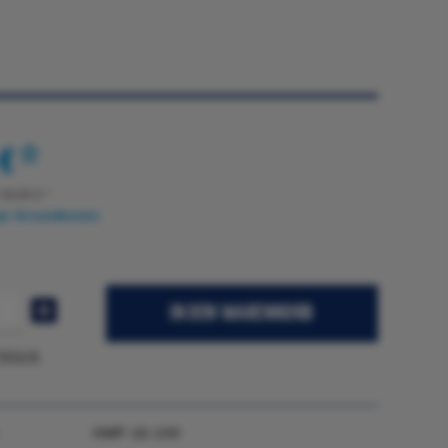
€ *
:
59,95
€
*
gl. Versandkosten
IN DEN
WARENKORB
Stück
HMP-16-100