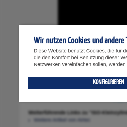
Wir nutzen Cookies und andere 
Beschreibung
Diese Website benutzt Cookies, die für d
die den Komfort bei Benutzung dieser We
Netzwerken vereinfachen sollen, werden 
Produktinformationen "ISO-Kleinzylinde
ISO-Kleinzylinder mit Magnetkolben für 
KONFIGURIEREN
Rundzy
Pneum. Antriebe:
Endla
doppe
Weiterführende Links zu "ISO-Kleinzyli
Weitere Artikel von Airtec