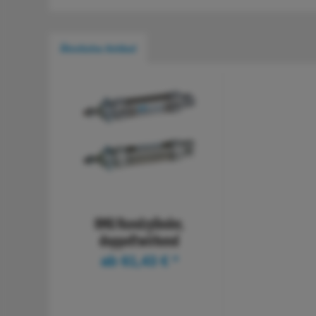
Ähnliche Artikel
HMU Rundzylinder,
doppeltwirkend
ab 61,43 € *