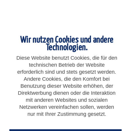
Wir nutzen Cookies und andere
Technologien.
Diese Website benutzt Cookies, die für den
technischen Betrieb der Website
1,35 € *
erforderlich sind und stets gesetzt werden.
Andere Cookies, die den Komfort bei
Gesamtpreis:
1,35
€
*
Benutzung dieser Website erhöhen, der
zzgl. MwSt.
zzgl. Versandkosten
Direktwerbung dienen oder die Interaktion
mit anderen Websites und sozialen
Netzwerken vereinfachen sollen, werden
IN DEN
WARENKORB
nur mit Ihrer Zustimmung gesetzt.
Einheit:
Stück