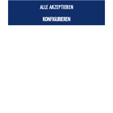
IN DEN
WARENKORB
ALLE AKZEPTIEREN
Einheit:
Stück
KONFIGURIEREN
Artikel-Nr.:
FE-547909
Fragen zum Artikel?
Beschreibung
SOEG-RT-M12-PS-S-2L Reflexlichttast
Optische Näherungsschalter Ident-Nr.: 547909
mehr
Ähnliche Artikel
Service Hotline