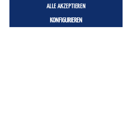
ALLE AKZEPTIEREN
Einheit:
Stück
KONFIGURIEREN
Artikel-Nr.:
10.01.01.00002
Fragen zum Artikel?
Beschreibung
Flachsauger (rund) PFG 1.5 NBR-55 N002
mehr
Ähnliche Artikel
Kunden haben sich ebenfalls angesehen
Service Hotline