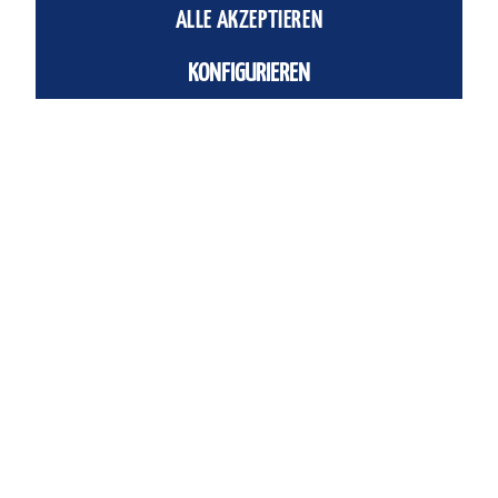
ALLE AKZEPTIEREN
IN DEN
WARENKORB
KONFIGURIEREN
Einheit:
Stück
Artikel-Nr.:
FE-164992
Fragen zum Artikel?
Beschreibung
EZH-2.5/9-20-B Flachzylinder EZH-2,5/9-20-B
Ident-Nr.: 00164992
mehr
Ähnliche Artikel
Service Hotline