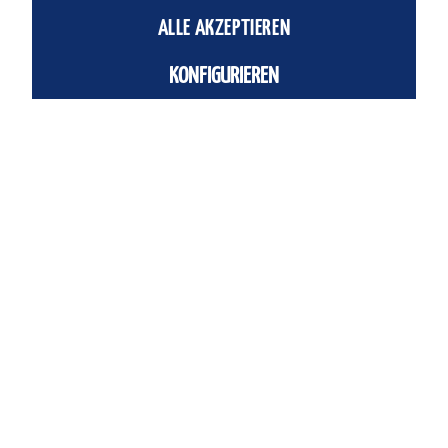
IN DEN
WARENKORB
ALLE AKZEPTIEREN
Einheit:
Stück
KONFIGURIEREN
Artikel-Nr.:
FE-1476526
Fragen zum Artikel?
Beschreibung
EPCO-16-150-8P-ST-E Elektrozylinder
mehr
Ähnliche Artikel
Kunden haben sich ebenfalls angesehen
Service Hotline